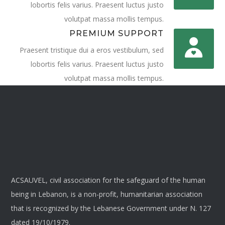
lobortis felis varius. Praesent luctus justo
volutpat massa mollis tempus.
PREMIUM SUPPORT
Praesent tristique dui a eros vestibulum, sed
lobortis felis varius. Praesent luctus justo
volutpat massa mollis tempus.
ACSAUVEL, civil association for the safeguard of the human
being in Lebanon, is a non-profit, humanitarian association
that is recognized by the Lebanese Government under N. 127
dated 19/10/1979.